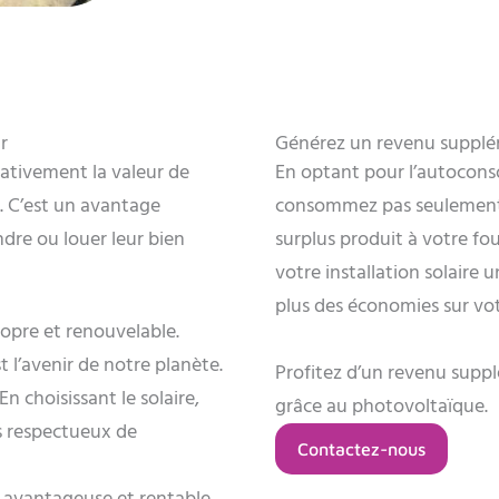
r
Générez un revenu suppléme
icativement la valeur de
En optant pour l’autoconso
é. C’est un avantage
consommez pas seulement 
ndre ou louer leur bien
surplus produit à votre fou
votre installation solaire 
plus des économies sur votr
ropre et renouvelable.
st l’avenir de notre planète.
Profitez d’un revenu suppl
n choisissant le solaire,
grâce au photovoltaïque.
us respectueux de
Contactez-nous
us avantageuse et rentable